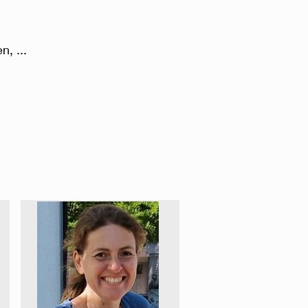
, ...