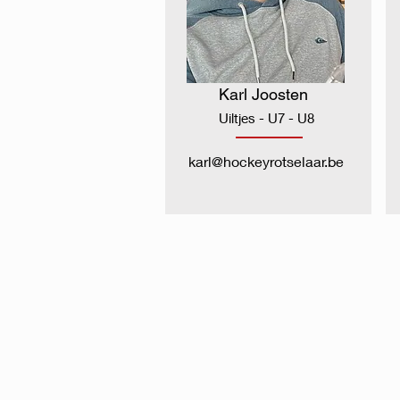
Karl Joosten
Uiltjes - U7 - U8
karl@hockeyrotselaar.be