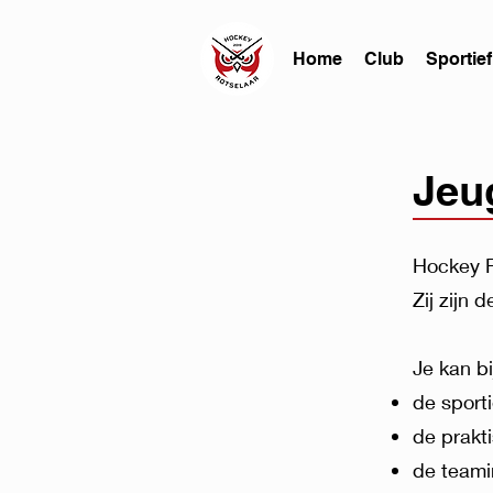
Home
Club
Sportief
Jeu
Hockey R
​Zij zijn 
Je kan b
de sport
de prakt
de teami