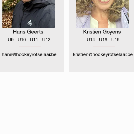
Hans Geerts
Kristien Goyens
U9 - U10 - U11 - U12
U14 - U16 - U19
hans@hockeyrotselaar.be
kristien@hockeyrotselaar.be