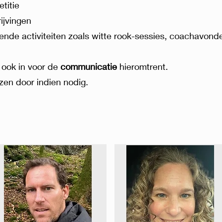
titie
ijvingen
nde activiteiten zoals witte rook-sessies, coachavonden
 ook in voor de
communicatie
hieromtrent.
jzen door indien nodig.​