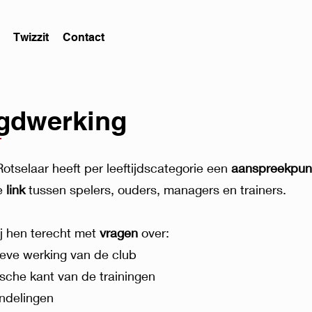
Twizzit
Contact
gdwerking
otselaar heeft per leeftijdscategorie een
aanspreekpun
de
link
tussen spelers, ouders, managers en trainers.
ij hen terecht met
v
ragen
over:
ieve werking van de club
ische kant van de trainingen
ndelingen