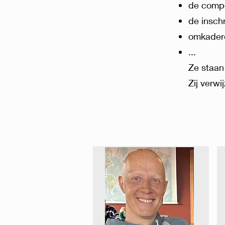
de compe
de inschr
omkadere
...
​Ze
staan
Zij verwi