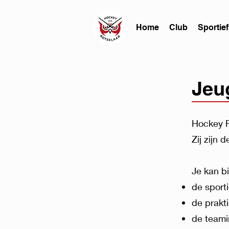
Home
Club
Sportief
Jeu
Hockey R
​Zij zijn 
Je kan b
de sport
de prakt
de teami