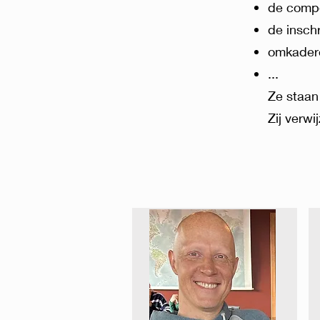
de compe
de inschr
omkadere
...
​Ze
staan
Zij verwi