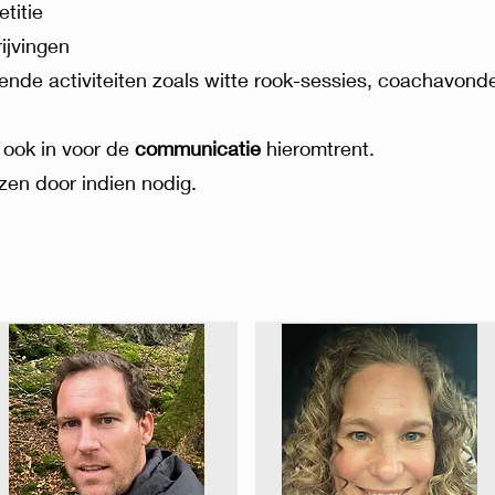
titie
ijvingen
nde activiteiten zoals witte rook-sessies, coachavonden
 ook in voor de
communicatie
hieromtrent.
jzen door indien nodig.​