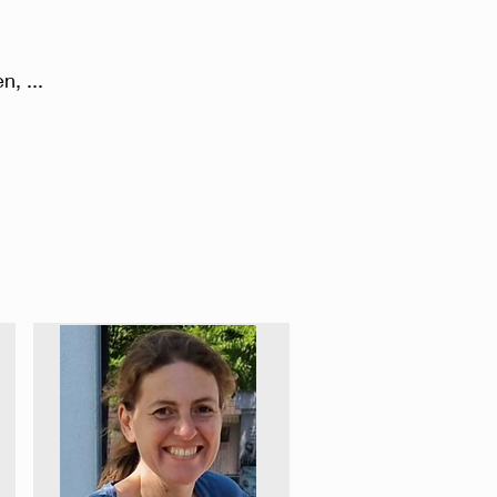
, ...