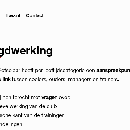
Twizzit
Contact
gdwerking
otselaar heeft per leeftijdscategorie een
aanspreekpun
de
link
tussen spelers, ouders, managers en trainers.
ij hen terecht met
v
ragen
over:
ieve werking van de club
ische kant van de trainingen
ndelingen