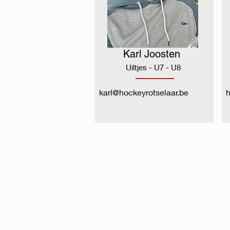
Karl Joosten
Uiltjes - U7 - U8
karl@hockeyrotselaar.be
h