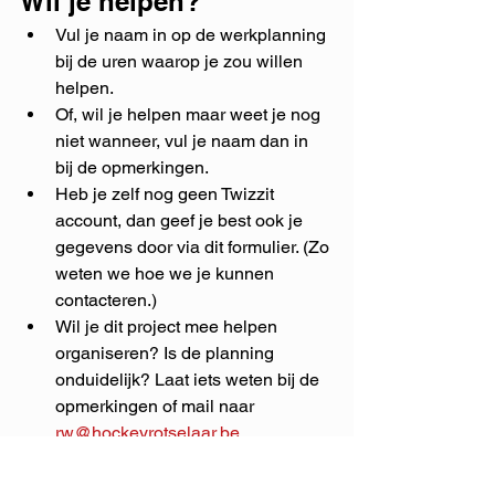
Wil je helpen?
Vul je naam in op de werkplanning 
bij de uren waarop je zou willen 
helpen.
Of, wil je helpen maar weet je nog 
niet wanneer, vul je naam dan in 
bij de opmerkingen.
Heb je zelf nog geen Twizzit 
account, dan geef je best ook je 
gegevens door via dit formulier. (Zo 
weten we hoe we je kunnen 
contacteren.)
Wil je dit project mee helpen 
organiseren? Is de planning 
onduidelijk? Laat iets weten bij de 
opmerkingen of mail naar 
rw@hockeyrotselaar.be
.
Komen de voorgestelde uren niet 
goed uit, kan je maar 4u helpen ipv 