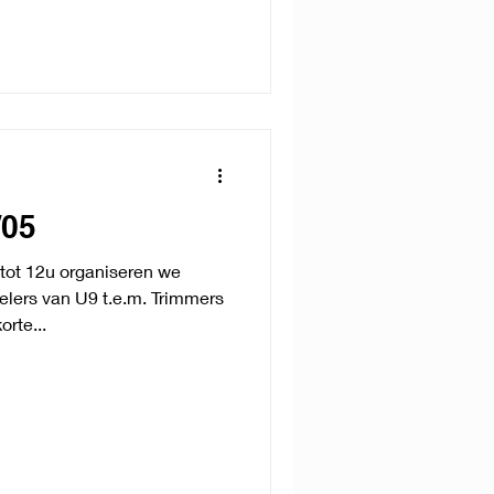
/05
tot 12u organiseren we
elers van U9 t.e.m. Trimmers
rte...