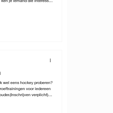
of ken je iemand die interesse
t om zich in te schrijven. Voor
e niet rechtstreeks
e naar
je interesse hebt.
n
ok wel eens hockey proberen?
roeftrainingen voor iedereen
uder.(Inschrijven verplicht)
van 9u20 tot 10u30. Adres:
aar Meer info via:
tijd: vanaf geboortejaar