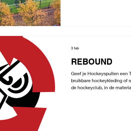
2020 en ouder Benodigdhed
sportkleren, flesje water. Een
lenen.
3 feb
REBOUND
Geef je Hockeyspullen een 
bruikbare hockeykleding of 
de hockeyclub, in de materia
doos van REBOUND voor inz
hockeykleding of spullen? 
REBOUND, de opbrengst is voo
is REBOUND? Een initiatief 
geven en langer te gebruik
inzameling van kleding die n