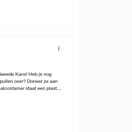
en: Sportschoenen,
 stick kan je ter plaatse
Tweede Kans! Heb je nog
spullen over? Doneer ze aan
alcontainer staat een plastic
ameling. Zoek je
Kom naar een verkoop van
r Hockey Rotselaar. Wat
om hockeykleding door te
en. We beginnen met de
og goed bruikbaar is.