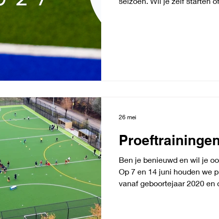
seizoen. Wil je zelf starten 
heeft, nodig ze dan gerust ui
de Uiltjes (°2021-2022) kan j
inschrijven. Stuur een mailtj
info@hockeyrotselaar.be als 
26 mei
Proeftraininge
Ben je benieuwd en wil je o
Op 7 en 14 juni houden we p
vanaf geboortejaar 2020 en o
Wanneer: 7 en 14 juni, telkens 
Torenstraat 115, 3110 Rotsel
info@hockeyrotselaar.be Leef