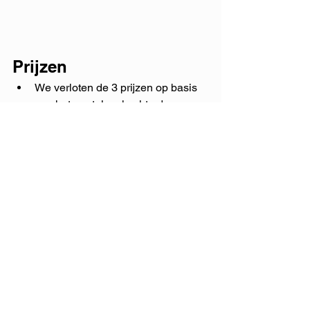
Prijzen
We verloten de 3 prijzen op basis 
van het aantal verkochte dozen. 
Elke doos die op jouw naam 
verkocht wordt, geeft je één kans 
om een prijs te winnen.
Op 1 oktober maken we de 
winnaars van de prijzen bekend. 
Enkel de spelers van Hockey 
Rotselaar komen in aanmerking 
voor de prijzen.
Concreet: 
We geven elke doos een 
volgnummer en trekken 
willekeurig 
3 nummers om de 